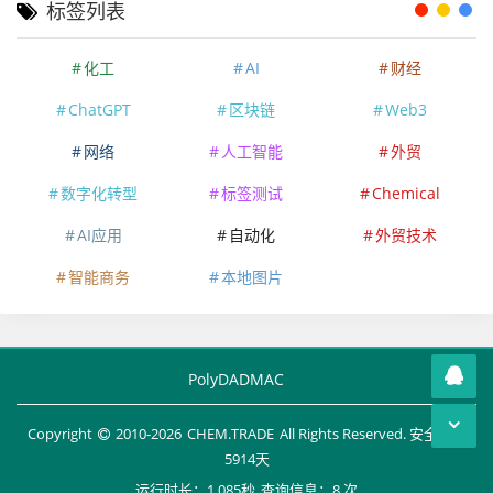
标签列表
化工
AI
财经
ChatGPT
区块链
Web3
网络
人工智能
外贸
数字化转型
标签测试
Chemical
AI应用
自动化
外贸技术
智能商务
本地图片
PolyDADMAC
Copyright
2010-
2026
CHEM.TRADE
All Rights Reserved. 安全运行
5914
天
运行时长：1.085秒
查询信息：8 次