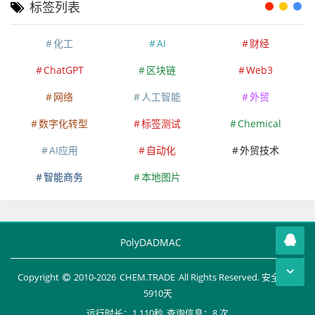
标签列表
化工
AI
财经
ChatGPT
区块链
Web3
网络
人工智能
外贸
数字化转型
标签测试
Chemical
AI应用
自动化
外贸技术
智能商务
本地图片
PolyDADMAC
Copyright
2010-
2026
CHEM.TRADE
All Rights Reserved. 安全运行
5910
天
运行时长：1.110秒
查询信息：8 次