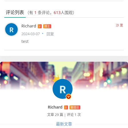
评论列表
（有
1
条评论，
613
人围观）
沙发
Richard
V
博主
2024-03-07
回复
test
Richard
V
管理员
文章 29 篇
|
评论 1 次
最新文章