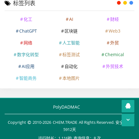
标签列表
化工
AI
财经
ChatGPT
区块链
Web3
网络
人工智能
外贸
数字化转型
标签测试
Chemical
AI应用
自动化
外贸技术
智能商务
本地图片
PolyDADMAC
Copyright
2010-
2026
CHEM.TRADE
All Rights Reserved. 安全运行
5912
天
运行时长：1.116秒
查询信息：8 次